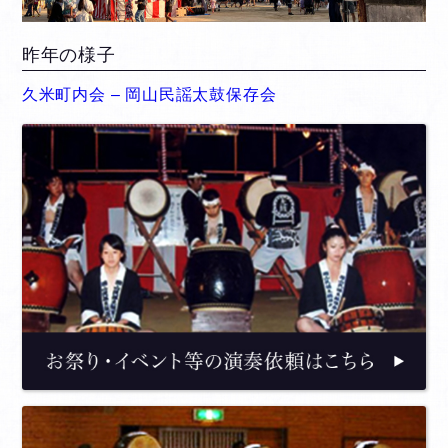
昨年の様子
久米町内会 – 岡山民謡太鼓保存会