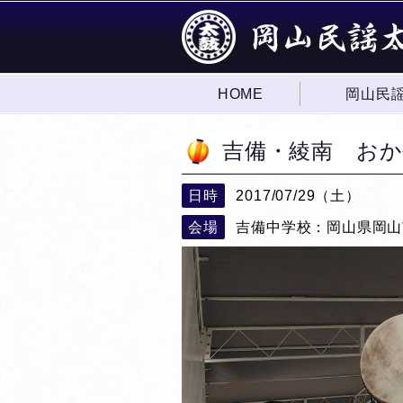
HOME
岡山民
吉備・綾南 お
日時
2017/07/29（土）
会場
吉備中学校：岡山県岡山